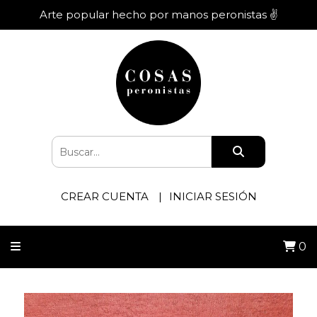
Arte popular hecho por manos peronistas ✌️
CREAR CUENTA
INICIAR SESIÓN
0