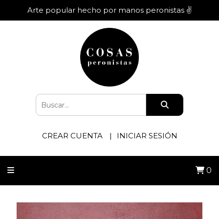
Arte popular hecho por manos peronistas ✌️
CREAR CUENTA
INICIAR SESIÓN
0