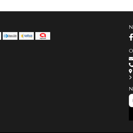
N
C
N