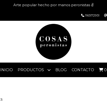
Arte popular hecho por manos peronistas ✌️
1165172951
INICIO
PRODUCTOS
BLOG
CONTACTO
0
ts