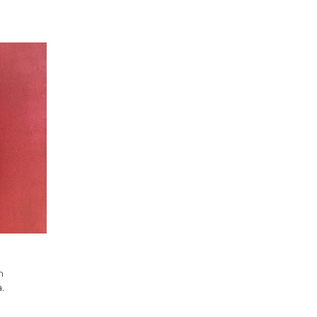
o
n
.