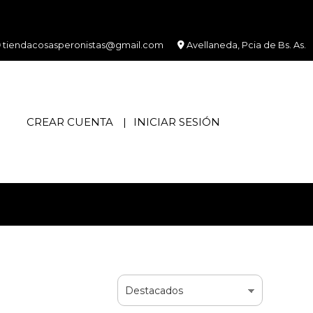
tiendacosasperonistas@gmail.com
Avellaneda, Pcia de Bs. As.
CREAR CUENTA
INICIAR SESIÓN