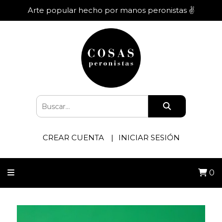
Arte popular hecho por manos peronistas ✌️
CREAR CUENTA
INICIAR SESIÓN
0