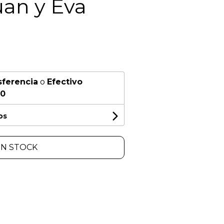
uan y Eva
sferencia
o
Efectivo
00
os
IN STOCK