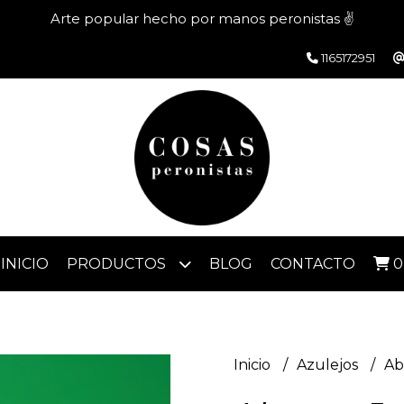
Arte popular hecho por manos peronistas ✌️
1165172951
INICIO
PRODUCTOS
BLOG
CONTACTO
0
Inicio
Azulejos
Ab