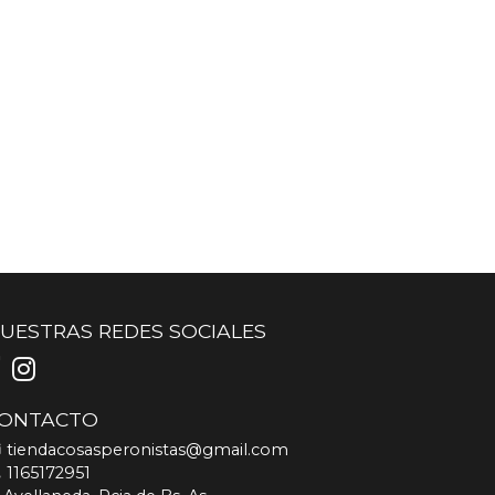
UESTRAS REDES SOCIALES
ONTACTO
tiendacosasperonistas@gmail.com
1165172951