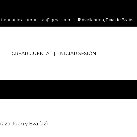
tiendacosasperonistas@gmail.com
Avellaneda, Pcia de Bs. As.
CREAR CUENTA
INICIAR SESIÓN
razo Juan y Eva (az)