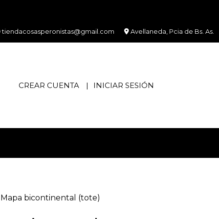
tiendacosasperonistas@gmail.com
Avellaneda, Pcia de Bs. As.
CREAR CUENTA
INICIAR SESIÓN
Mapa bicontinental (tote)