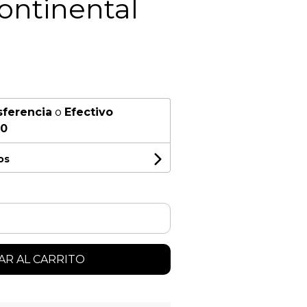
ontinental
sferencia
o
Efectivo
00
os
R AL CARRITO