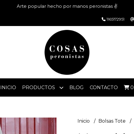
Arte popular hecho por manos peronistas ✌️
1165172951
INICIO
PRODUCTOS
BLOG
CONTACTO
0
Inicio
Bolsas Tote