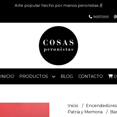
Arte popular hecho por manos peronistas ✌️
1165172951
INICIO
PRODUCTOS
BLOG
CONTACTO
0
Inicio
Encendedores 
Patria y Memoria
Ban