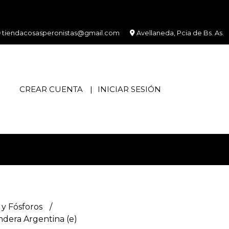
tiendacosasperonistas@gmail.com
Avellaneda, Pcia de Bs. As.
CREAR CUENTA
INICIAR SESIÓN
y Fósforos
dera Argentina (e)