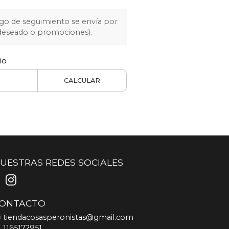
igo de seguimiento se envía por
 deseado o promociones).
ío
CALCULAR
UESTRAS REDES SOCIALES
ONTACTO
tiendacosasperonistas@gmail.com
1165172951