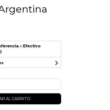
Argentina
sferencia
o
Efectivo
0
os
R AL CARRITO