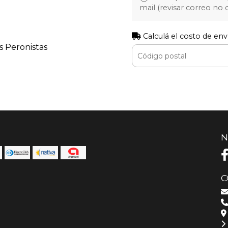
mail (revisar correo no
Calculá el costo de env
s Peronistas
N
C