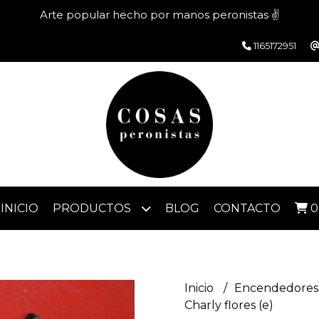
Arte popular hecho por manos peronistas ✌️
1165172951
INICIO
PRODUCTOS
BLOG
CONTACTO
0
Inicio
Encendedores 
Charly flores (e)