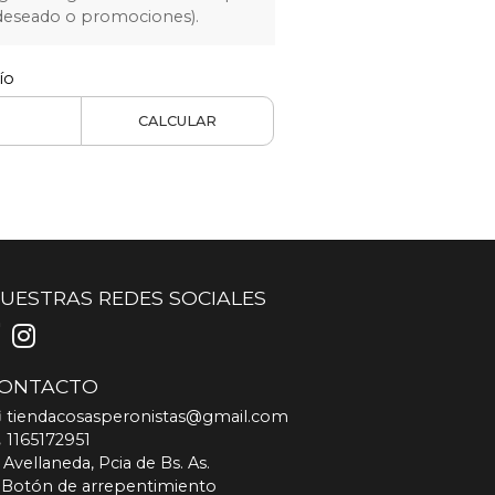
 deseado o promociones).
ío
CALCULAR
UESTRAS REDES SOCIALES
ONTACTO
tiendacosasperonistas@gmail.com
1165172951
Avellaneda, Pcia de Bs. As.
Botón de arrepentimiento