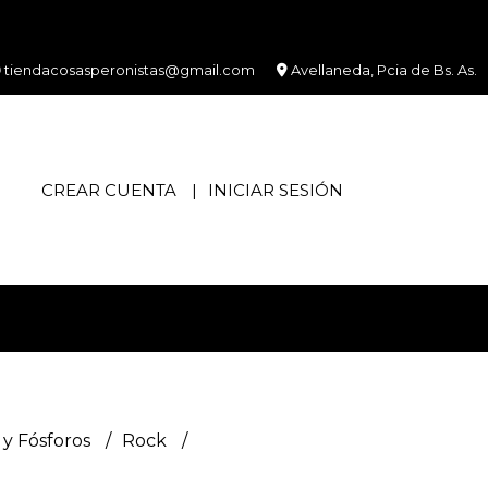
tiendacosasperonistas@gmail.com
Avellaneda, Pcia de Bs. As.
CREAR CUENTA
INICIAR SESIÓN
y Fósforos
Rock