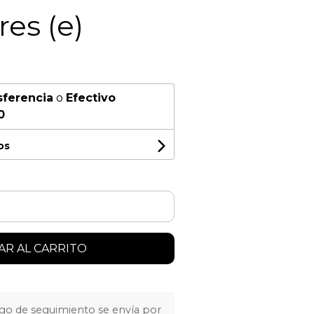
res (e)
sferencia
o
Efectivo
0
os
R AL CARRITO
igo de seguimiento se envía por