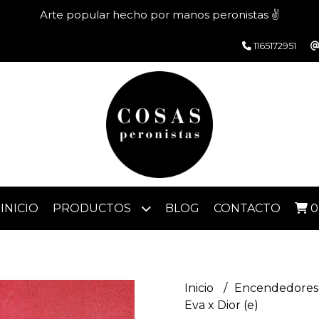
Arte popular hecho por manos peronistas ✌️
1165172951
INICIO
PRODUCTOS
BLOG
CONTACTO
0
Inicio
Encendedores 
Eva x Dior (e)