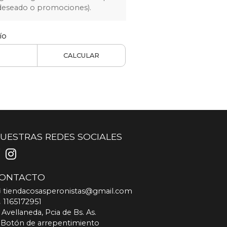
 deseado o promociones).
ío
CALCULAR
UESTRAS REDES SOCIALES
ONTACTO
tiendacosasperonistas@gmail.com
1165172951
Avellaneda, Pcia de Bs. As.
Botón de arrepentimiento