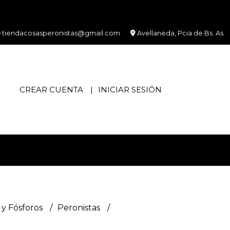
tiendacosasperonistas@gmail.com
Avellaneda, Pcia de Bs. As.
CREAR CUENTA
INICIAR SESIÓN
y Fósforos
Peronistas