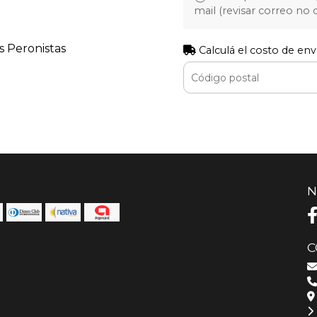
mail (revisar correo no
s Peronistas
Calculá el costo de env
N
C