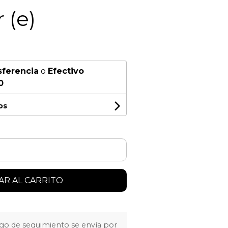
 (e)
sferencia
o
Efectivo
0
os
R AL CARRITO
igo de seguimiento se envía por