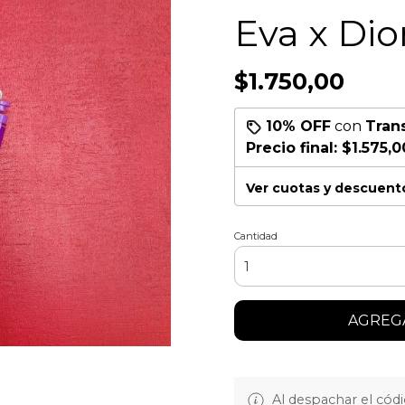
Eva x Dior
$1.750,00
10% OFF
con
Tran
Precio final:
$1.575,0
Ver cuotas y descuent
Cantidad
AGREGA
Al despachar el cód