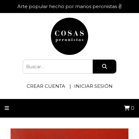
Arte popular hecho por manos peronistas ✌️
CREAR CUENTA
INICIAR SESIÓN
0