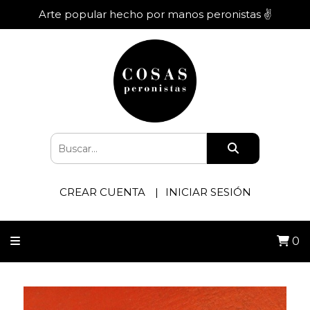
Arte popular hecho por manos peronistas ✌️
CREAR CUENTA
INICIAR SESIÓN
0