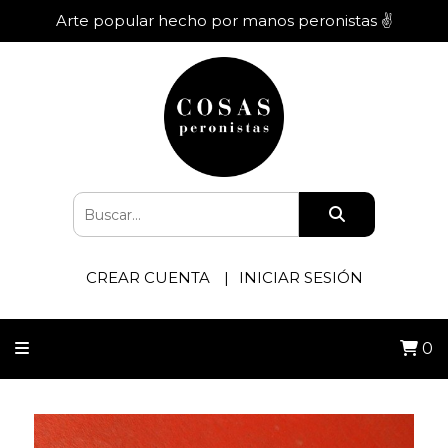
Arte popular hecho por manos peronistas ✌️
CREAR CUENTA
INICIAR SESIÓN
0