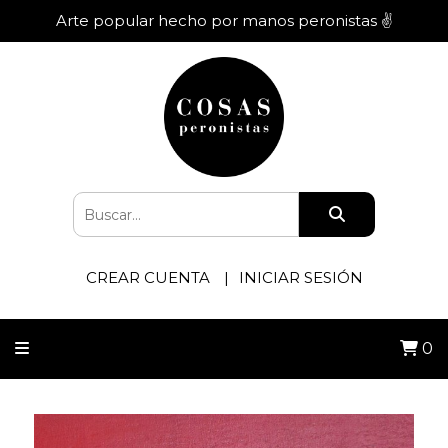
Arte popular hecho por manos peronistas ✌️
CREAR CUENTA
INICIAR SESIÓN
0