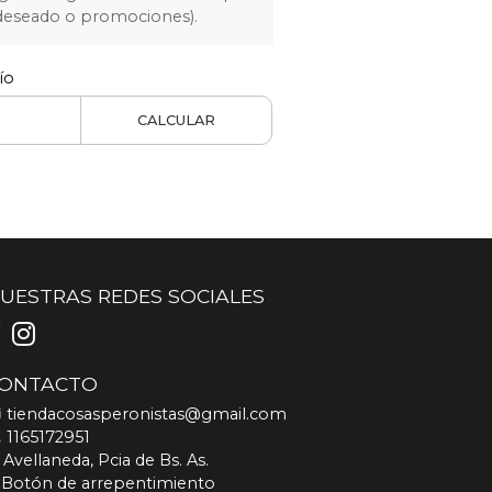
 deseado o promociones).
ío
CALCULAR
UESTRAS REDES SOCIALES
ONTACTO
tiendacosasperonistas@gmail.com
1165172951
Avellaneda, Pcia de Bs. As.
Botón de arrepentimiento