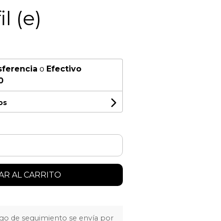
l (e)
sferencia
o
Efectivo
0
os
R AL CARRITO
igo de seguimiento se envía por