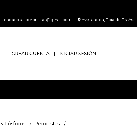
tiendacosasperonistas@gmail.com
Avellaneda, Pcia de Bs. As.
CREAR CUENTA
INICIAR SESIÓN
y Fósforos
Peronistas