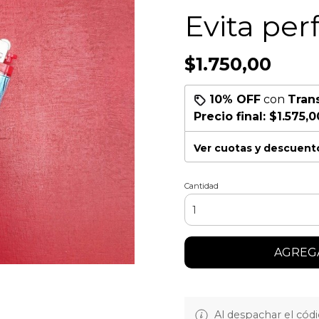
Evita perfi
$1.750,00
10% OFF
con
Tran
Precio final:
$1.575,0
Ver cuotas y descuent
Cantidad
AGREGA
Al despachar el cód