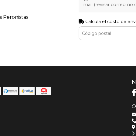
mail (revisar correo no
s Peronistas
Calculá el costo de env
N
C