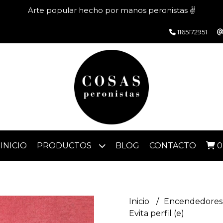
Arte popular hecho por manos peronistas ✌️
1165172951
INICIO
PRODUCTOS
BLOG
CONTACTO
0
Inicio
Encendedores 
Evita perfil (e)