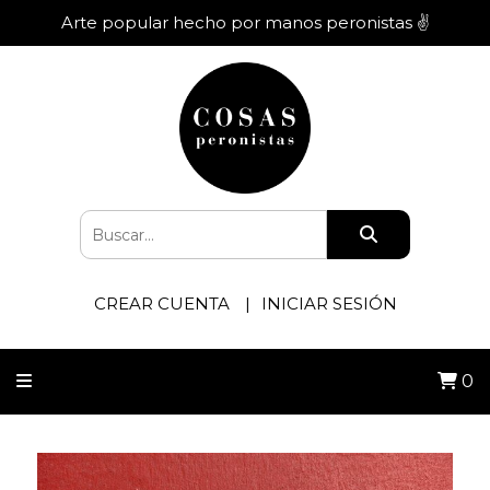
Arte popular hecho por manos peronistas ✌️
CREAR CUENTA
INICIAR SESIÓN
0