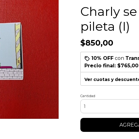
Charly se 
pileta (I)
$850,00
10% OFF
con
Tran
Precio final:
$765,00
Ver cuotas y descuent
Cantidad
AGREGA