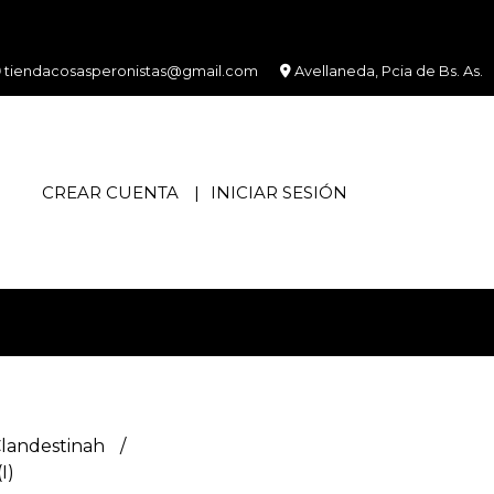
tiendacosasperonistas@gmail.com
Avellaneda, Pcia de Bs. As.
CREAR CUENTA
INICIAR SESIÓN
Clandestinah
I)