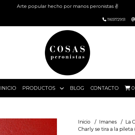
Arte popular hecho por manos peronistas ✌️
1165172951
INICIO
PRODUCTOS
BLOG
CONTACTO
0
Inicio
Imanes
La 
Charly se tira a la pileta (