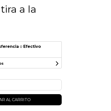
tira a la
sferencia
o
Efectivo
os
R AL CARRITO