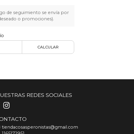
igo de seguimiento se envía por
 deseado o promociones).
ío
CALCULAR
UESTRAS REDES SOCIALES
ONTACTO
tiendacosasperonistas@gmail.com
1165172951