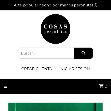
Arte popular hecho por manos peronistas ✌️
CREAR CUENTA
INICIAR SESIÓN
0