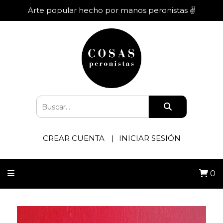
Arte popular hecho por manos peronistas ✌️
CREAR CUENTA
INICIAR SESIÓN
0