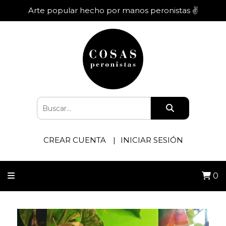
Arte popular hecho por manos peronistas ✌️
CREAR CUENTA
INICIAR SESIÓN
0