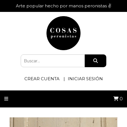
Arte popular hecho por manos peronistas ✌️
CREAR CUENTA
INICIAR SESIÓN
0