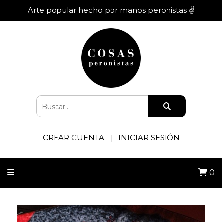
Arte popular hecho por manos peronistas ✌️
CREAR CUENTA
INICIAR SESIÓN
0