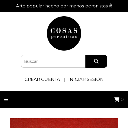
Arte popular hecho por manos peronistas ✌️
CREAR CUENTA
INICIAR SESIÓN
0