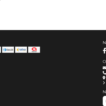
N
C
N