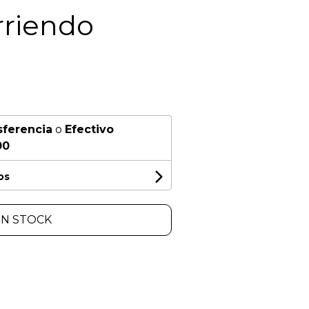
rriendo
sferencia
o
Efectivo
00
os
IN STOCK