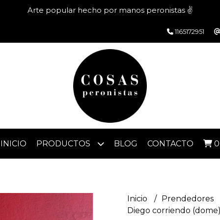
Arte popular hecho por manos peronistas ✌️
1165172951
INICIO
PRODUCTOS
BLOG
CONTACTO
0
Inicio
Prendedores
Diego corriendo (dome