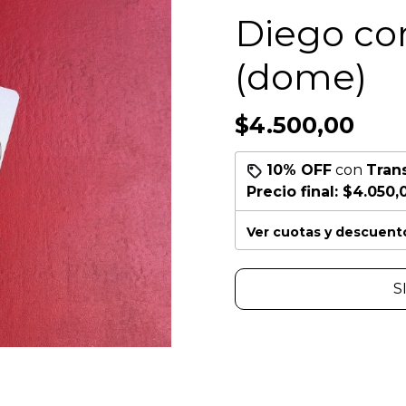
Diego co
(dome)
$4.500,00
10% OFF
con
Tran
Precio final:
$4.050,
Ver cuotas y descuent
S
.