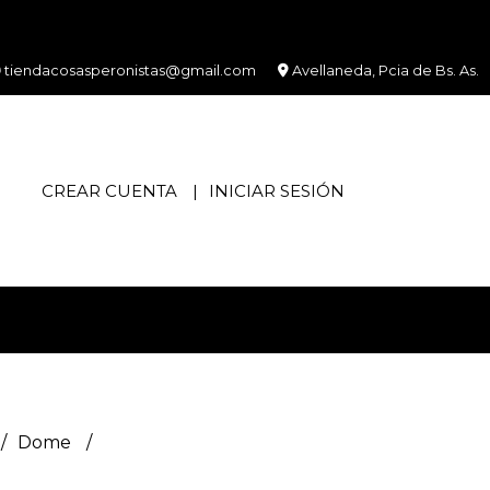
tiendacosasperonistas@gmail.com
Avellaneda, Pcia de Bs. As.
CREAR CUENTA
INICIAR SESIÓN
Dome
)