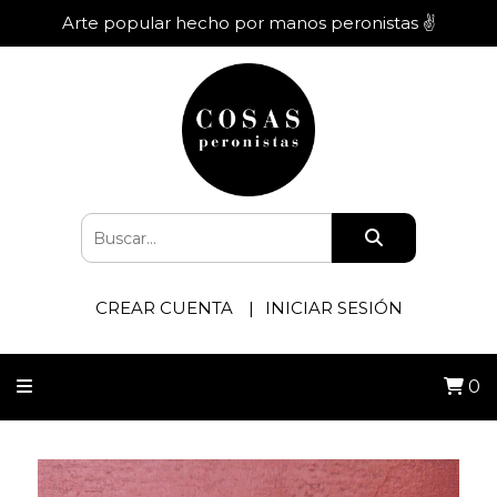
Arte popular hecho por manos peronistas ✌️
CREAR CUENTA
INICIAR SESIÓN
0