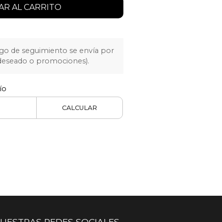
R AL CARRITO
igo de seguimiento se envía por
 deseado o promociones).
ío
CALCULAR
UESTRAS REDES SOCIALES