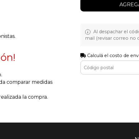
AGREGA
Al despachar el cód
nistas.
mail (revisar correo no
ión!
Calculá el costo de env
.
enda comparar medidas
realizada la compra.
N