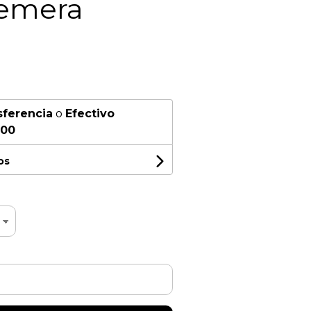
remera
sferencia
o
Efectivo
,00
os