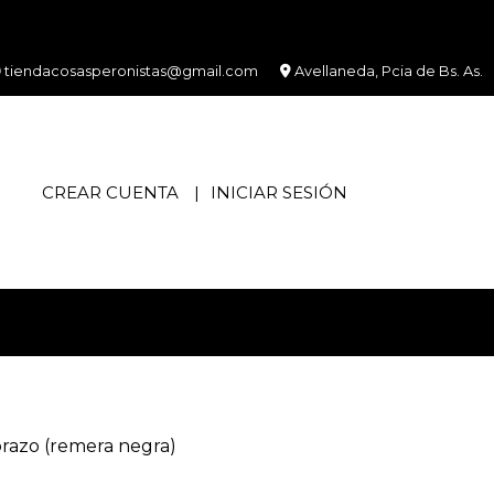
tiendacosasperonistas@gmail.com
Avellaneda, Pcia de Bs. As.
CREAR CUENTA
INICIAR SESIÓN
razo (remera negra)