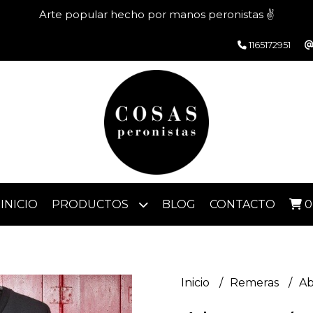
Arte popular hecho por manos peronistas ✌️
1165172951
INICIO
PRODUCTOS
BLOG
CONTACTO
0
Inicio
Remeras
Ab