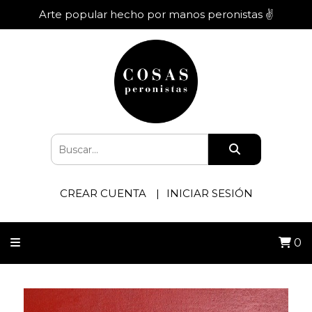
Arte popular hecho por manos peronistas ✌️
CREAR CUENTA
INICIAR SESIÓN
0