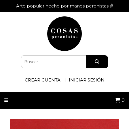
Arte popular hecho por manos peronistas ✌️
CREAR CUENTA
INICIAR SESIÓN
0