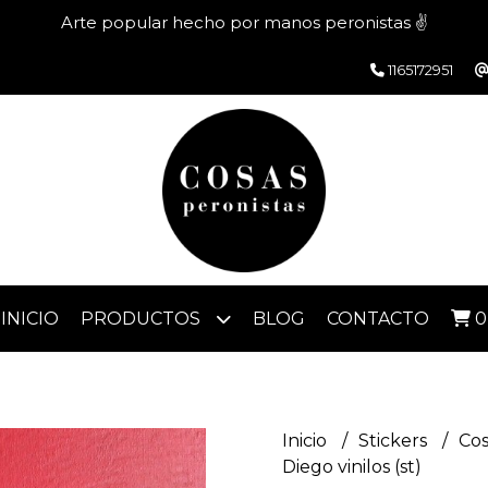
Arte popular hecho por manos peronistas ✌️
1165172951
INICIO
PRODUCTOS
BLOG
CONTACTO
0
Inicio
Stickers
Cos
Diego vinilos (st)