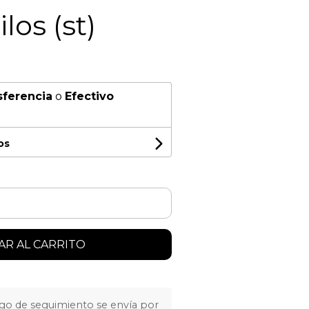
los (st)
sferencia
o
Efectivo
os
R AL CARRITO
igo de seguimiento se envía por