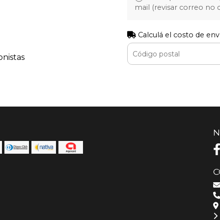
mail (revisar correo no
Calculá el costo de env
onistas
N
C