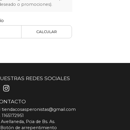
 deseado o promociones).
ío
CALCULAR
UESTRAS REDES SOCIALES
ONTACTO
tiendacosasperonistas@gmail.com
1165172951
Avellaneda, Pcia de Bs. As.
Botón de arrepentimiento