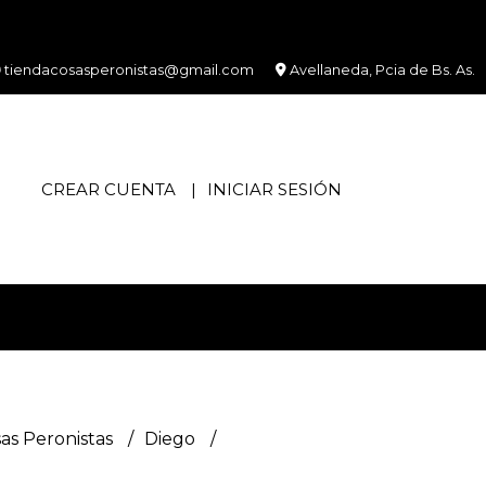
tiendacosasperonistas@gmail.com
Avellaneda, Pcia de Bs. As.
CREAR CUENTA
INICIAR SESIÓN
as Peronistas
Diego