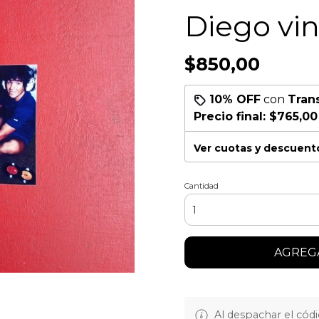
Diego vini
$850,00
10% OFF
con
Tran
Precio final:
$765,00
Ver cuotas y descuent
Cantidad
AGREGA
Al despachar el cód