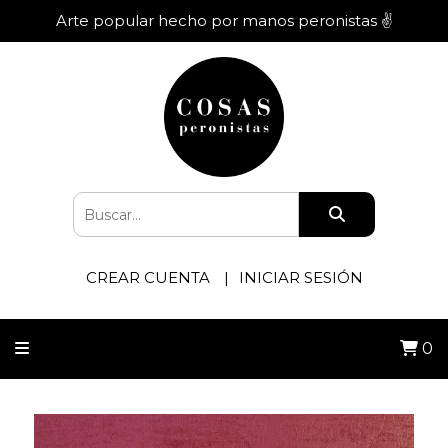
Arte popular hecho por manos peronistas ✌️
CREAR CUENTA
INICIAR SESIÓN
0