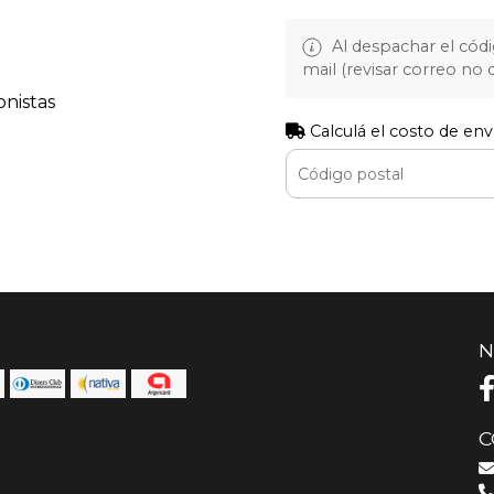
Al despachar el cód
mail (revisar correo no
onistas
Calculá el costo de env
N
C