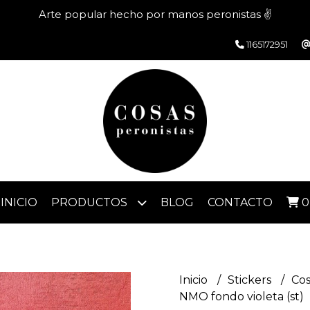
Arte popular hecho por manos peronistas ✌️
1165172951
INICIO
PRODUCTOS
BLOG
CONTACTO
0
Inicio
Stickers
Cos
NMO fondo violeta (st)