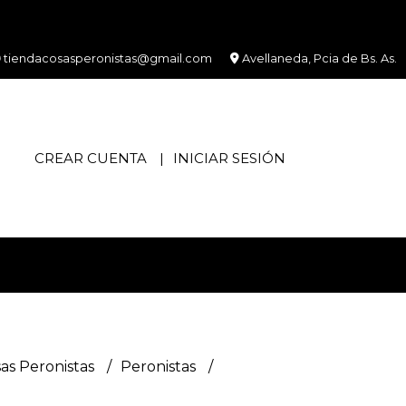
tiendacosasperonistas@gmail.com
Avellaneda, Pcia de Bs. As.
CREAR CUENTA
INICIAR SESIÓN
as Peronistas
Peronistas