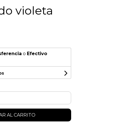
o violeta
sferencia
o
Efectivo
os
R AL CARRITO