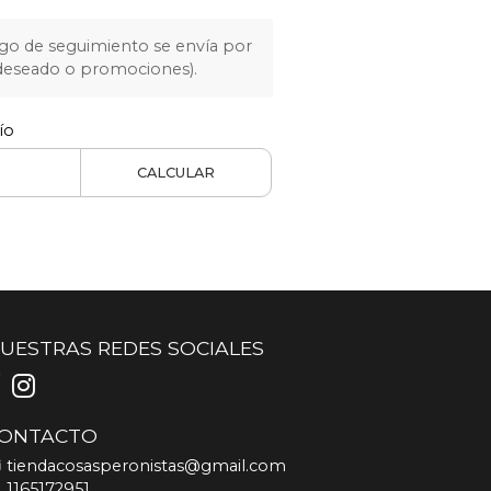
igo de seguimiento se envía por
 deseado o promociones).
ío
CALCULAR
UESTRAS REDES SOCIALES
ONTACTO
tiendacosasperonistas@gmail.com
1165172951