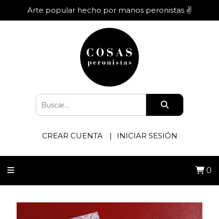
Arte popular hecho por manos peronistas ✌️
CREAR CUENTA
INICIAR SESIÓN
0