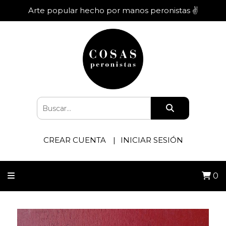
Arte popular hecho por manos peronistas ✌️
CREAR CUENTA
INICIAR SESIÓN
0