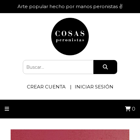
Arte popular hecho por manos peronistas ✌️
CREAR CUENTA
INICIAR SESIÓN
0