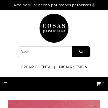
Arte popular hecho por manos peronistas ✌️
CREAR CUENTA
INICIAR SESIÓN
0