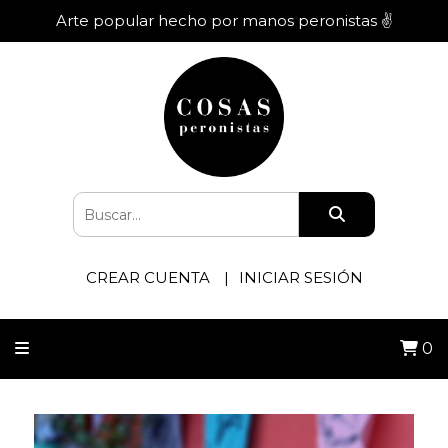
Arte popular hecho por manos peronistas ✌️
CREAR CUENTA
INICIAR SESIÓN
0